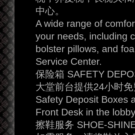
中心。
A wide range of comfort
your needs, including c
bolster pillows, and fo
Service Center.
保险箱
SAFETY DEPO
大堂前台提供
24
小时免
Safety Deposit Boxes ar
Front Desk in the lobby
擦鞋服务
SHOE-SHINE